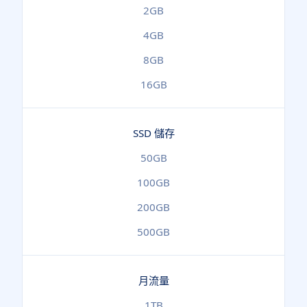
2GB
4GB
8GB
16GB
SSD 儲存
50GB
100GB
200GB
500GB
月流量
1TB