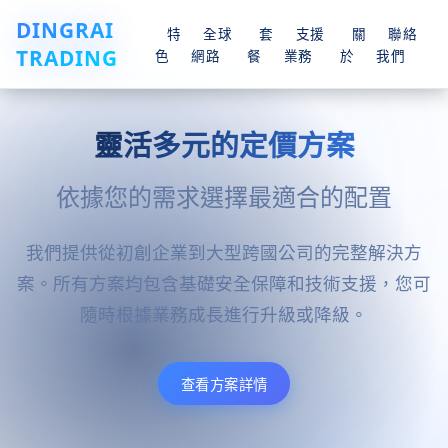
DINGRAI
特
全球
套
支援
關
聯絡
TRADING
色
網路
餐
業務
於
我們
靈活多元的定價方案
依據您的需求選擇最適合的配置
我們提供從初創企業到大型跨國公司的完整解決方
案。所有方案均包含基礎安全保障和技術支援，您可
隨時根據業務成長進行升級或降級。
查看方案詳情