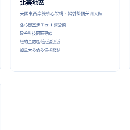
北美地區
美國東西岸雙核心架構，輻射整個美洲大陸
洛杉磯直連 Tier-1 運營商
矽谷科技園區專線
紐約金融區低延遲通道
加拿大多倫多備援節點