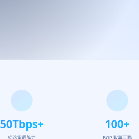
50Tbps+
100+
網路承載能力
BGP 對等互聯